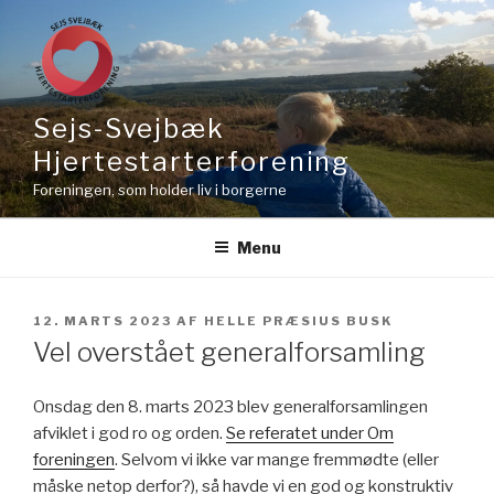
Sejs-Svejbæk
Hjertestarterforening
Foreningen, som holder liv i borgerne
Menu
12. MARTS 2023
AF
HELLE PRÆSIUS BUSK
Vel overstået generalforsamling
Onsdag den 8. marts 2023 blev generalforsamlingen
afviklet i god ro og orden.
Se referatet under Om
foreningen
. Selvom vi ikke var mange fremmødte (eller
måske netop derfor?), så havde vi en god og konstruktiv