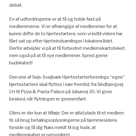
debat.
En af udfordringerne er at få og holde fast på
medlemmerne. Vi er afhængige af medlemmer for at
kunne drifte de to hjertestartere, som vi indtil videre har
fået sat op efter hjerteindsamlinger i lokalområdet.
Derfor arbejder vi på at få forbedret medlemskartoteket,
men også på at få nye medlemmer. Spred gerne
budskabet!
Den ene af Sejs-Svejbæk Hjertestarterforenings “egne”
hjertestartere skal flyttes i nær fremtid, fra Sindbjergvej
1H til Pizza & Pasta Palace på Julsøvej 30. Vi giver
besked, når flytningen er gennemført.
Ellers er der kun at tilføje: Der er altid plads til et medlem
til, så brug betalingsoplysningerne på hjemmesidens
forside og få dig fluks meldt til (og husk, at
medlemskaber er personlige).