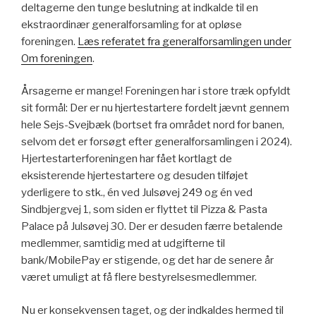
deltagerne den tunge beslutning at indkalde til en
ekstraordinær generalforsamling for at opløse
foreningen.
Læs referatet fra generalforsamlingen under
Om foreningen
.
Årsagerne er mange! Foreningen har i store træk opfyldt
sit formål: Der er nu hjertestartere fordelt jævnt gennem
hele Sejs-Svejbæk (bortset fra området nord for banen,
selvom det er forsøgt efter generalforsamlingen i 2024).
Hjertestarterforeningen har fået kortlagt de
eksisterende hjertestartere og desuden tilføjet
yderligere to stk., én ved Julsøvej 249 og én ved
Sindbjergvej 1, som siden er flyttet til Pizza & Pasta
Palace på Julsøvej 30. Der er desuden færre betalende
medlemmer, samtidig med at udgifterne til
bank/MobilePay er stigende, og det har de senere år
været umuligt at få flere bestyrelsesmedlemmer.
Nu er konsekvensen taget, og der indkaldes hermed til